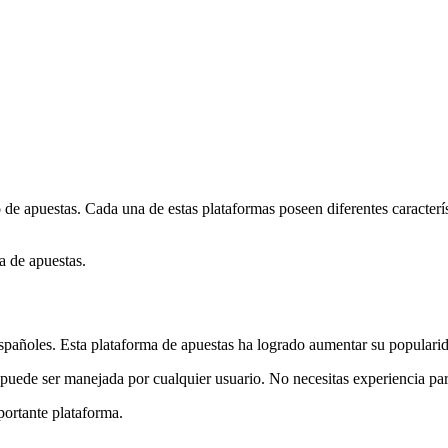
 de apuestas. Cada una de estas plataformas poseen diferentes caracter
sa de apuestas.
españoles. Esta plataforma de apuestas ha logrado aumentar su popular
e puede ser manejada por cualquier usuario. No necesitas experiencia pa
portante plataforma.