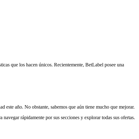
ísticas que los hacen únicos. Recientemente, BetLabel posee una
idad este año. No obstante, sabemos que aún tiene mucho que mejorar.
ra navegar rápidamente por sus secciones y explorar todas sus ofertas.