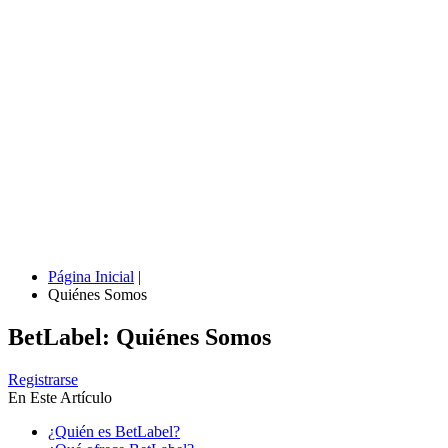
Página Inicial
|
Quiénes Somos
BetLabel: Quiénes Somos
Registrarse
En Este Artículo
¿Quién es BetLabel?